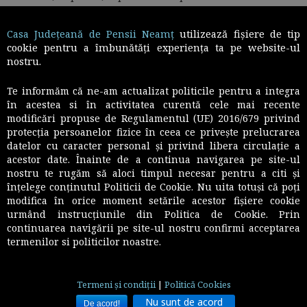
capacităţii de muncă, avize de specialitate şi decizii
medicale asupra capacităţii de muncă.
Casa Județeană de Pensii Neamț
utilizează fişiere de tip
cookie pentru a îmbunătăți experiența ta pe website-ul
nostru.
Te informăm că ne-am actualizat politicile pentru a integra
În cazul deciziilor comisiilor de expertiză medico-
în acestea si în activitatea curentă cele mai recente
militară de pe lângă spitalele din sistemul de
modificări propuse de Regulamentul (UE) 2016/679 privind
apărare, ordine publică şi siguranţă naţională,
protecția persoanelor fizice în ceea ce privește prelucrarea
avizate negativ de către comisiile centrale de
datelor cu caracter personal și privind libera circulație a
acestor date. Înainte de a continua navigarea pe site-ul
expertiză medico-militară ale Ministerului Apărării
nostru te rugăm să aloci timpul necesar pentru a citi și
Naţionale, Ministerului Administraţiei şi Internelor
înțelege conținutul Politicii de Cookie. Nu uita totuși că poți
şi Serviciului Român de Informaţii, persoana este
modifica în orice moment setările acestor fişiere cookie
chemată pentru reexpertizare la nivelul acestor
urmând instrucțiunile din Politica de Cookie. Prin
comisii.
continuarea navigării pe site-ul nostru confirmi acceptarea
termenilor si politicilor noastre.
© Casa judeteana de pensii Neamt, 2016
Termeni și condiții
|
Politică Cookies
Harta site
web design by
Class Media
N
u sunt de acord
De acord!