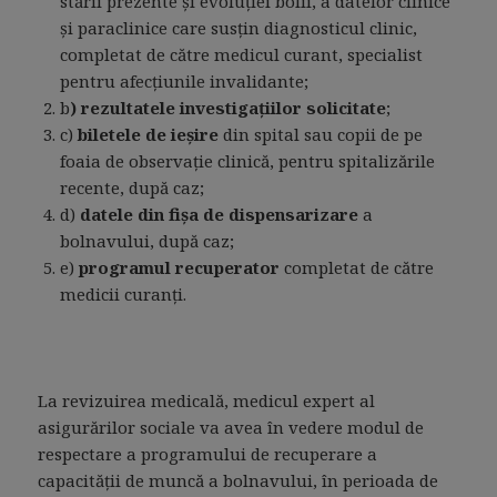
stării prezente şi evoluţiei bolii, a datelor clinice
şi paraclinice care susţin diagnosticul clinic,
completat de către medicul curant, specialist
pentru afecţiunile invalidante;
b
) rezultatele investigaţiilor solicitate
;
c)
biletele de ieşire
din spital sau copii de pe
foaia de observaţie clinică, pentru spitalizările
recente, după caz;
d)
datele din fişa de dispensarizare
a
bolnavului, după caz;
e)
programul recuperator
completat de către
medicii curanţi.
La revizuirea medicală, medicul expert al
asigurărilor sociale va avea în vedere modul de
respectare a programului de recuperare a
capacităţii de muncă a bolnavului, în perioada de