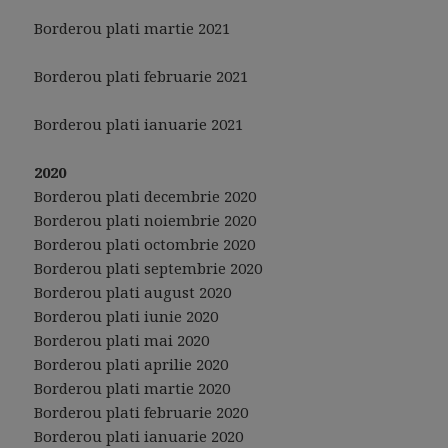
Borderou plati martie 2021
Borderou plati februarie 2021
Borderou plati ianuarie 2021
2020
Borderou plati decembrie 2020
Borderou plati noiembrie 2020
Borderou plati octombrie 2020
Borderou plati septembrie 2020
Borderou plati august 2020
Borderou plati iunie 2020
Borderou plati mai 2020
Borderou plati aprilie 2020
Borderou plati martie 2020
Borderou plati februarie 2020
Borderou plati ianuarie 2020