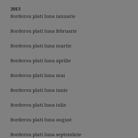
2013
Borderou plati luna ianuarie
Borderou plati luna februarie
Borderou plati luna martie
Borderou plati luna aprilie
Borderou plati luna mai
Borderou plati luna iunie
Borderou plati luna iulie
Borderou plati luna august
Borderou plati luna septembrie