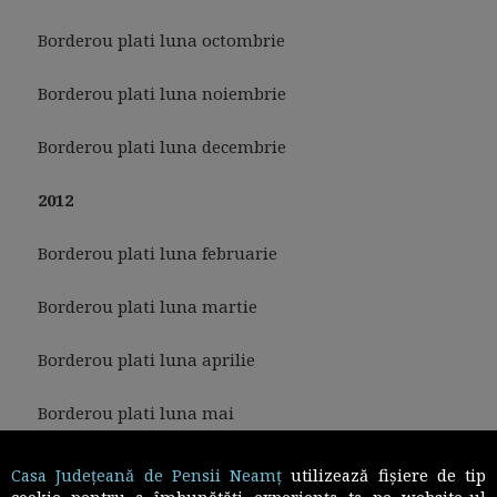
Borderou plati luna octombrie
Borderou plati luna noiembrie
Borderou plati luna decembrie
2012
Borderou plati luna februarie
Borderou plati luna martie
Borderou plati luna aprilie
Borderou plati luna mai
Borderou plati luna iunie
Casa Județeană de Pensii Neamț
utilizează fişiere de tip